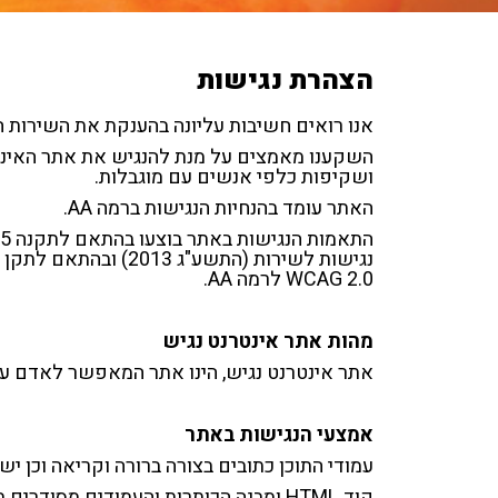
הצהרת נגישות
אנו רואים חשיבות עליונה בהענקת את השירות ה
השקענו מאמצים על מנת להנגיש את אתר האינטר
ושקיפות כלפי אנשים עם מוגבלות.
האתר עומד בהנחיות הנגישות ברמה AA.
נגישות לשירות (התשע"ג 2013) ובהתאם לתקן הישראלי ת"י 5568 המבוסס על הנחיות
2.0 WCAG לרמה AA.
מהות אתר אינטרנט נגיש
אתר אינטרנט נגיש, הינו אתר המאפשר לאדם עם 
אמצעי הנגישות באתר
עמודי התוכן כתובים בצורה ברורה וקריאה וכן י
קוד HTML ומבנה הכותרות והעמודים מסודרים בהיררכיה תקינה לפי סדר חשיבות.