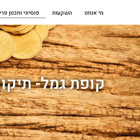
מי אנחנו
השקעות
פנסיוני ותכנון פר
קופת גמל- תיקון 90