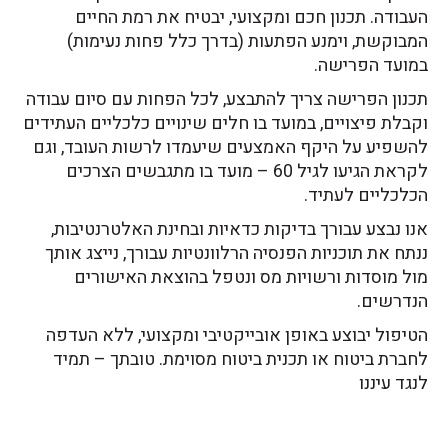
העבודה. תכנון חכם ומקצועי, יבטיח את רמת החיים
המבוקשת, וימנע הפתעות (בדרך כלל פחות נעימות)
במועד הפרישה.
תכנון הפרישה צריך להתבצע, לכל הפחות עם סיום עבודה
וקבלת פיצויים, במועד בו חלים שינויים כלכליים העתידים
להשפיע על היקף האמצעים שיעמדו לרשות העובד, וגם
לקראת הגיעו לגיל 60 – מועד בו מתגבשים הצרכים
הכלכליים לעתיד.
אנו נבצע עבורך בדיקות כדאיות ובחינת האלטרנטיבות,
ננתח את תוכניות הפנסיה הרלוונטיות עבורך, נייצג אותך
מול מוסדות ורשויות מס ונטפל בהוצאת האישורים
הנדרשים.
הטיפול יבוצע באופן אובייקטיבי ומקצועי, ללא העדפה
לחברת ביטוח או תכנית ביטוח מסוימת. טובתך – תמיד
לנגד עיננו